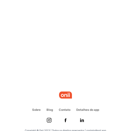
Sobre
Blog
Contato
Detalhes do app
Copyright © Onii 2023 | Todos os direitos reservados | contato@onii.app