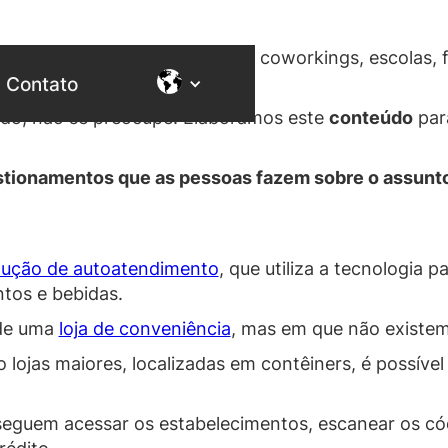
ais encontrada em empresas, coworkings, escolas, f
Contato
ndo, não se preocupe! Elaboramos este
conteúdo
par
stionamentos que as pessoas fazem sobre o assunt
lução de autoatendimento
, que utiliza a tecnologia
tos e bebidas.
 de uma
loja de conveniência
, mas em que não existem
lojas maiores, localizadas em contêiners, é possível
nseguem acessar os estabelecimentos, escanear os có