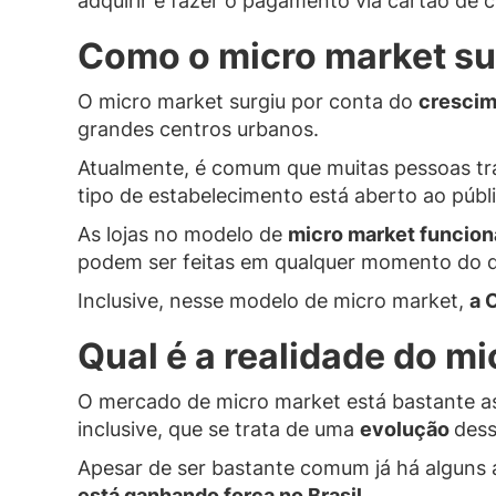
adquirir e fazer o pagamento via cartão de c
Como o micro market su
O micro market surgiu por conta do
crescim
grandes centros urbanos.
Atualmente, é comum que muitas pessoas t
tipo de estabelecimento está aberto ao públ
As lojas no modelo de
micro market funcion
podem ser feitas em qualquer momento do d
Inclusive, nesse modelo de micro market,
a O
Qual é a realidade do mi
O mercado de micro market está bastante a
inclusive, que se trata de uma
evolução
dess
Apesar de ser bastante comum já há alguns 
está ganhando força no Brasil.