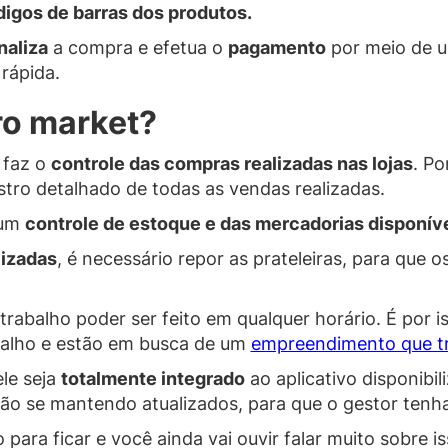
igos de barras dos produtos.
inaliza
a compra e efetua o
pagamento
por meio de u
 rápida.
ro market?
 faz o
controle das compras realizadas nas lojas
. Po
tro detalhado de todas as vendas realizadas.
 um
controle de estoque e das mercadorias disponíve
lizadas
, é necessário repor as prateleiras, para que 
abalho poder ser feito em qualquer horário. É por i
abalho e estão em busca de um
empreendimento que tr
le seja
totalmente integrado
ao aplicativo disponibi
vão se mantendo atualizados, para que o gestor tenha
ara ficar e você ainda vai ouvir falar muito sobre i