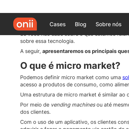
O
micro market é uma tendência
cada vez m
Cases
Blog
Sobre nós
que há uma grande circulação de pessoas.
Se você não sabe sobre o que estamos fala
sobre essa tecnologia.
A seguir,
apresentaremos os principais que
O que é micro market?
Podemos definir micro market como uma
so
acesso a produtos de consumo, como alimen
Uma estrutura de micro market é similar ao
Por meio de
vending machines
ou até mesmo 
dos clientes.
Com o uso de um aplicativo, os clientes co