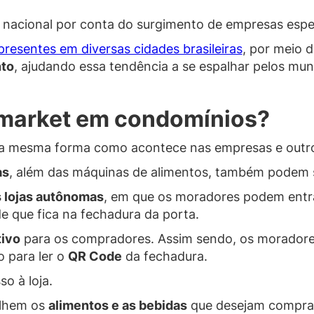
o nacional por conta do surgimento de empresas espe
presentes em diversas cidades brasileiras
, por meio 
nto
, ajudando essa tendência a se espalhar pelos mun
 market em condomínios?
da mesma forma como acontece nas empresas e outro
as
, além das máquinas de alimentos, também podem se
 lojas autônomas
, em que os moradores podem entra
e que fica na fechadura da porta.
tivo
para os compradores. Assim sendo, os morador
lo para ler o
QR Code
da fechadura.
so à loja.
olhem os
alimentos e as bebidas
que desejam comprar.